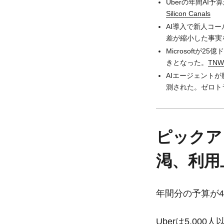
Uberの年間AI
Silicon Canals
AI導入で新人コ
差が縮小した事実
Microsoftが
きとなった。
TNW
AIエージェント
測された。ゼロト
ピックアッ
渇、利用
年間分の予算が
Uberは5,00