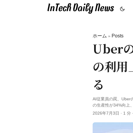
ホーム
Posts
»
Ube
の利用
る
AI従業員の罠、Ube
の生産性が34%向上
2026年7月3日
·
1 分