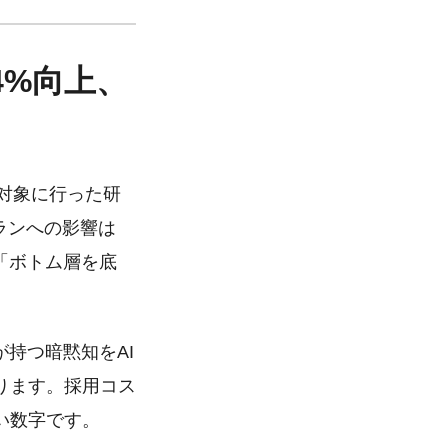
4%向上、
を対象に行った研
ランへの影響は
「ボトム層を底
持つ暗黙知をAI
ります。採用コス
い数字です。