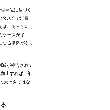
処理単位に基づく
のタスクで消費す
えば、あっという
るケースが多
になる構造があり
削減が報告されて
0%向上すれば、年
Iの大きさではな
なる