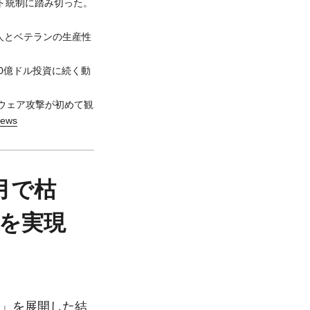
スト統制に踏み切った。
新人とベテランの生産性
Sの10億ドル投資に続く動
ウェア攻撃が初めて観
News
カ月で枯
を実現
de」を展開した結