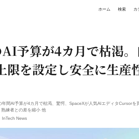
ホーム
検索
カ
rのAI予算が4カ月で枯渇
上限を設定し安全に生産
rの年間AI予算が4カ月で枯渇、驚愕、SpaceXが人気AIエディタCursor
、熟練者との差を縮小 他
·
InTech News