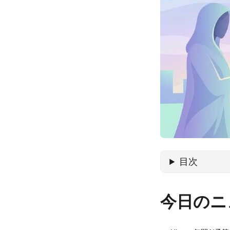
目次
今日のニ