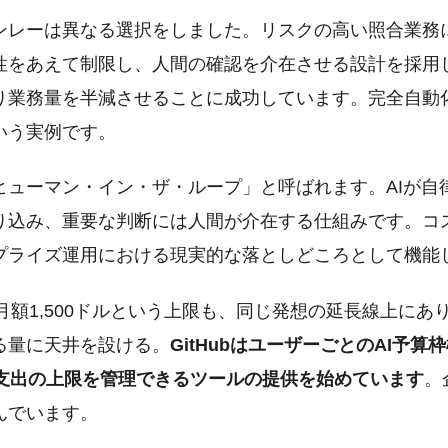
ンレーは異なる選択をしました。リスクの高い照合業務に
性をあえて制限し、人間の確認を介在させる設計を採用
り業務量を半減させることに成功しています。完全自動
いう実例です。
ヒューマン・イン・ザ・ループ」と呼ばれます。AIが自
り込み、重要な判断には人間が介在する仕組みです。コ
プライズ運用における現実的な落としどころとして機能
た月額1,500ドルという上限も、同じ発想の延長線上にあ
る量に天井を設ける。
GitHubはユーザーごとのAI予
ksもAI支出の上限を管理できるツールの提供を始めています
。
んでいます。