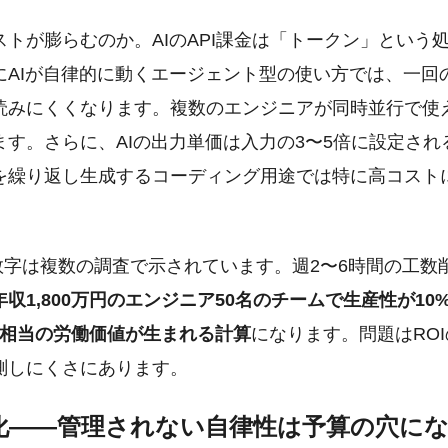
トが膨らむのか。AIのAPI課金は「トークン」という
にAIが自律的に動くエージェント型の使い方では、一回
読みにくくなります。複数のエンジニアが同時並行で使
ます。さらに、AIの出力単価は入力の3〜5倍に設定され
を繰り返し生成するコーディング用途では特に高コスト
の数字は複数の調査で示されています。週2〜6時間の工数
年収1,800万円のエンジニア50名のチームで生産性が1
万円相当の労働価値が生まれる計算
になります。問題はRO
測しにくさにあります。
化——管理されない自律性は予算の穴に