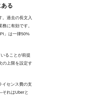
にある
す。過去の長文入
業務に有効です。
I」は一律50%
ていることが前提
次の上限を設定す
ライセンス費の支
それはUberと