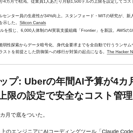
予算が4カ月で枯渇。従業員1人あたり月額1,500ドルの上限を設定してコ
ールセンター員の生産性が34%向上。スタンフォード・MITの研究が、
を示した。
Silicon Canals
25億ドルを投じ、6,000人体制のAI実装支援組織「Frontier」を新設。AW
が脆弱性探索からデータ暗号化、身代金要求までを全自動で行うランサム
ラストを前提とした防御策への移行が対策の起点になる。
The Hacker 
プ: Uberの年間AI予算が4
上限の設定で安全なコスト管理
4カ月で底をついた。
0人以上のエンジニアにAIコーディングツール「Claude Co