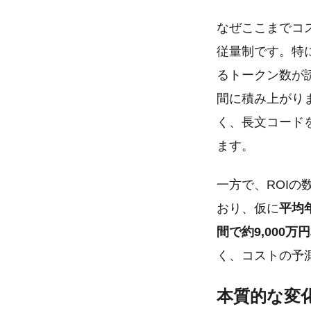
なぜここまでコス
従量制です。特
るトークン数が
間に積み上がり
く、長文コード
ます。
一方で、ROI
おり、仮に
平均
間で約9,000
く、コストの予
本質的な変