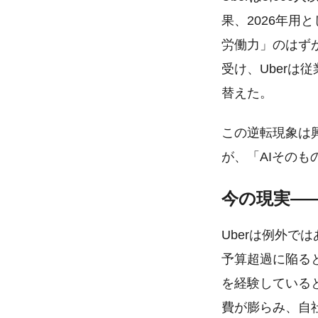
果、2026年用
労働力」のはず
受け、Uberは
替えた。
この逆転現象は
が、「AIその
今の現実—
Uberは例外では
予算超過に陥ると
を経験していると
費が膨らみ、自社製