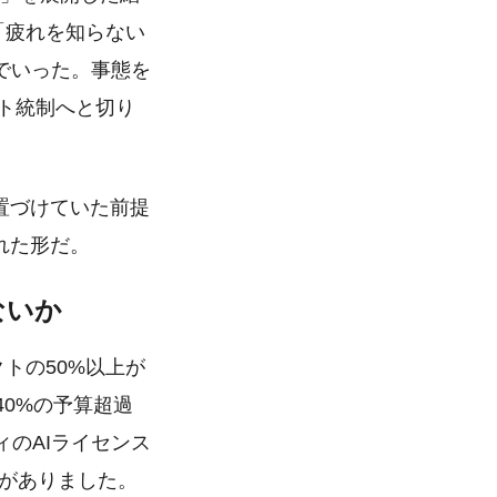
「疲れを知らない
でいった。事態を
スト統制へと切り
置づけていた前提
れた形だ。
ないか
クトの50%以上が
40%の予算超過
ィのAIライセンス
部門がありました。