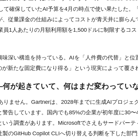
として確保していたAI予算を4月の時点で使い果たした。
が、従量課金の仕組みによってコストが青天井に膨らん
従業員1人あたりの月額利用額を1,500ドルに制限するコ
興味深い構造を持っている。AIを「人件費の代替」と位
ものが新たな固定費になり得る」という現実によって覆さ
—何が起きていて、何はまだ変わってい
ありません。Gartnerは、2028年までに生成AIプロジェ
警告しています。国内でも85%の企業が初年度に30〜
いう調査があります。Microsoftでさえもサードパーテ
のGitHub Copilot CLIへ切り替える判断を下した