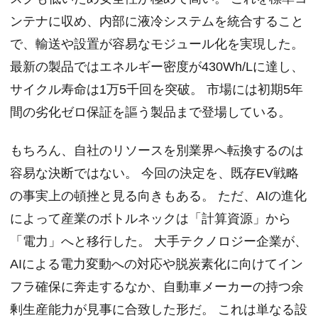
ンテナに収め、内部に液冷システムを統合すること
で、輸送や設置が容易なモジュール化を実現した。
最新の製品ではエネルギー密度が430Wh/Lに達し、
サイクル寿命は1万5千回を突破。 市場には初期5年
間の劣化ゼロ保証を謳う製品まで登場している。
もちろん、自社のリソースを別業界へ転換するのは
容易な決断ではない。 今回の決定を、既存EV戦略
の事実上の頓挫と見る向きもある。 ただ、AIの進化
によって産業のボトルネックは「計算資源」から
「電力」へと移行した。 大手テクノロジー企業が、
AIによる電力変動への対応や脱炭素化に向けてイン
フラ確保に奔走するなか、自動車メーカーの持つ余
剰生産能力が見事に合致した形だ。 これは単なる設