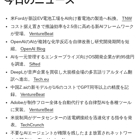
米Fordが新設EV電池工場をAI向け蓄電池の製造へ転換。
TNW
コスト据え置きで推論効率を2.5倍に高める新AIフレームワーク
が登場。
VentureBeat
OpenAIのAIが複雑な化学反応を自律改善し研究開発期間を短
縮。
OpenAI Blog
AIを一元管理するエンタープライズ向けOS開発企業が約95億円
を調達。
Sifted
DeepLが音声企業を買収し大規模会場の多言語リアルタイム翻
訳へ進出。
Tech.eu
中国Z.aiの新モデルが1/6のコストでGPT同等以上の精度を記
録。
VentureBeat
Adobeが制作フロー全体を自動代行する自律型AIを各種ツール
に実装。
VentureBeat
米規制局がデータセンターの送電網接続を迅速化する指令を発
表。
TechCrunch
不要なAIエージェントが権限を残したまま放置されネットワー