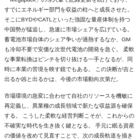
すでにエネルギー部門を収益の柱へと成長させた。
そこにBYDやCATLといった強固な量産体制を持つ
中国勢が猛追し、急速に市場シェアを広げている。
蓄電池市場自体のシェア争いが過熱するなか、GM
も冷却不要で安価な次世代電池の開発を急ぐ。 柔軟
な事業転換はピンチを切り抜ける一手となるが、同
時に本業の苦境を映す鏡でもある。 この決断が吉と
出るか凶と出るかは、今後の市場動向次第だ。
市場環境の急変に合わせて自社のリソースを機敏に
再定義し、異業種の成長領域で新たな収益源を確保
する。 こうした柔軟な経営判断こそが、これからの
不確実な時代を生き抜く鍵となる。 手元に眠る資産
の価値を改めて見直すことで、次の成長軌道を描き