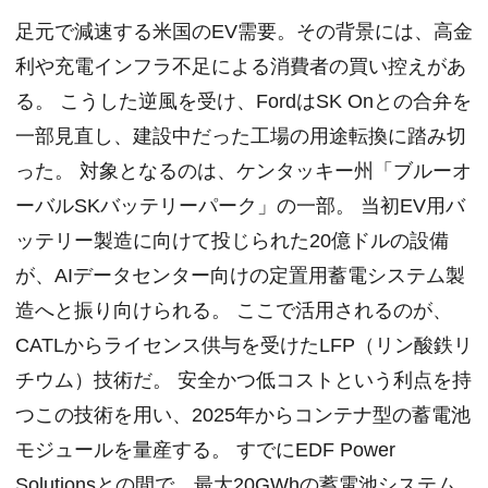
足元で減速する米国のEV需要。その背景には、高金
利や充電インフラ不足による消費者の買い控えがあ
る。 こうした逆風を受け、FordはSK Onとの合弁を
一部見直し、建設中だった工場の用途転換に踏み切
った。 対象となるのは、ケンタッキー州「ブルーオ
ーバルSKバッテリーパーク」の一部。 当初EV用バ
ッテリー製造に向けて投じられた20億ドルの設備
が、AIデータセンター向けの定置用蓄電システム製
造へと振り向けられる。 ここで活用されるのが、
CATLからライセンス供与を受けたLFP（リン酸鉄リ
チウム）技術だ。 安全かつ低コストという利点を持
つこの技術を用い、2025年からコンテナ型の蓄電池
モジュールを量産する。 すでにEDF Power
Solutionsとの間で、最大20GWhの蓄電池システム