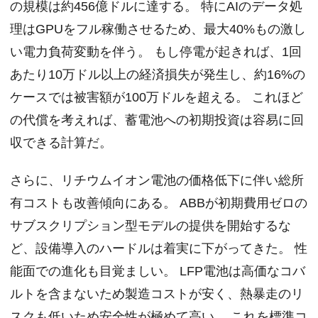
の規模は約456億ドルに達する。 特にAIのデータ処
理はGPUをフル稼働させるため、最大40%もの激し
い電力負荷変動を伴う。 もし停電が起きれば、1回
あたり10万ドル以上の経済損失が発生し、約16%の
ケースでは被害額が100万ドルを超える。 これほど
の代償を考えれば、蓄電池への初期投資は容易に回
収できる計算だ。
さらに、リチウムイオン電池の価格低下に伴い総所
有コストも改善傾向にある。 ABBが初期費用ゼロの
サブスクリプション型モデルの提供を開始するな
ど、設備導入のハードルは着実に下がってきた。 性
能面での進化も目覚ましい。 LFP電池は高価なコバ
ルトを含まないため製造コストが安く、熱暴走のリ
スクも低いため安全性が極めて高い。 これを標準コ