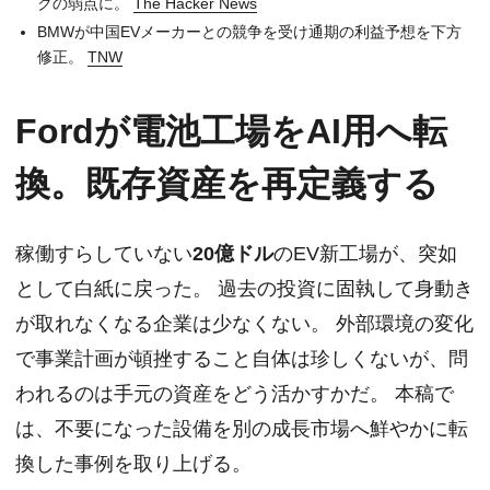
クの弱点に。
The Hacker News
BMWが中国EVメーカーとの競争を受け通期の利益予想を下方
修正。
TNW
Fordが電池工場をAI用へ転
換。既存資産を再定義する
稼働すらしていない
20億ドル
のEV新工場が、突如
として白紙に戻った。 過去の投資に固執して身動き
が取れなくなる企業は少なくない。 外部環境の変化
で事業計画が頓挫すること自体は珍しくないが、問
われるのは手元の資産をどう活かすかだ。 本稿で
は、不要になった設備を別の成長市場へ鮮やかに転
換した事例を取り上げる。