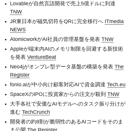
Lovableが自然言語開発で売上5億ドルに到達
TNW
JR東日本が磁気切符をQRに完全移行へ
ITmedia
NEWS
AtomicworkがAI社員の管理基盤を発表
TNW
Appleが端末内AIのメモリ制限を回避する新技術
を発表
VentureBeat
Neo4jがオンプレ型データ基盤の構築を発表
The
Register
fonio.aiが中小向け顧客対応AIで資金調達
Tech.eu
SpaceXのIPOに投資家からの注文が殺到
TNW
大手各社で安価なAIモデルへのタスク振り分けが
進む
TechCrunch
開発者の約8割が脆弱性のあるAIコードをそのま
ま公開
The Register