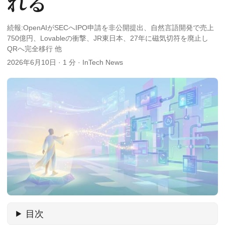
れる
続報:OpenAIがSECへIPO申請を非公開提出、自然言語開発で売上
750億円、Lovableの衝撃、JR東日本、27年に磁気切符を廃止し
QRへ完全移行 他
2026年6月10日
·
1 分
·
InTech News
目次