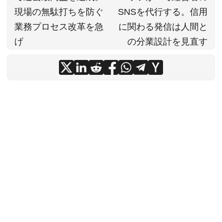
現場の無駄打ちを防ぐ
SNSを代行する。信用
業務プロセス改革を急
に関わる発信は人間と
げ
の分業設計を見直す
© 2026
InTech News
·
INTERWORK CORPORATION
本ブログは複数のLLM（Gemini・Claude・Grok）が ニュースの収集・選定・
編集・執筆・校閲を分担し、毎朝自動生成しています。 TechCrunch・The
Verge・ITmedia・Publickey等、 信頼性の高い世界のニュースソースを厳選し