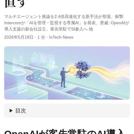
直す
マルチエージェント推論を2.4倍高速化する新手法が登場、衝撃:
Intercomが「AIを管理・監視する専属AI」を発表、脅威: OpenAIが
導入支援の新会社設立、客先常駐でSI参入へ 他
2026年5月18日
·
1 分
·
InTech News
目次
OpenAIが客先常駐のAI導入